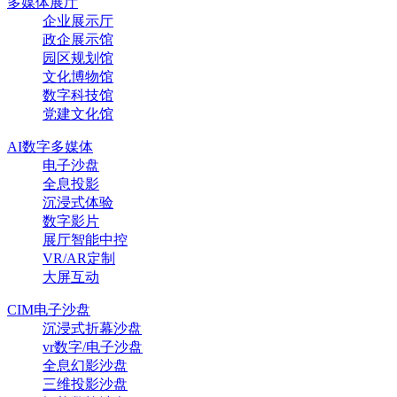
多媒体展厅
企业展示厅
政企展示馆
园区规划馆
文化博物馆
数字科技馆
党建文化馆
AI数字多媒体
电子沙盘
全息投影
沉浸式体验
数字影片
展厅智能中控
VR/AR定制
大屏互动
CIM电子沙盘
沉浸式折幕沙盘
vr数字/电子沙盘
全息幻影沙盘
三维投影沙盘