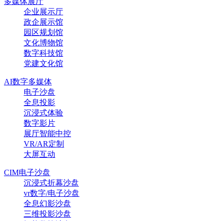
多媒体展厅
企业展示厅
政企展示馆
园区规划馆
文化博物馆
数字科技馆
党建文化馆
AI数字多媒体
电子沙盘
全息投影
沉浸式体验
数字影片
展厅智能中控
VR/AR定制
大屏互动
CIM电子沙盘
沉浸式折幕沙盘
vr数字/电子沙盘
全息幻影沙盘
三维投影沙盘