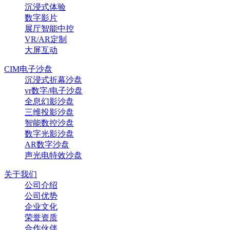
沉浸式体验
数字影片
展厅智能中控
VR/AR定制
大屏互动
CIM电子沙盘
沉浸式折幕沙盘
vr数字/电子沙盘
全息幻影沙盘
三维投影沙盘
智能数控沙盘
数字光影沙盘
AR数字沙盘
声光电特效沙盘‌
关于我们
公司介绍
公司优势
企业文化
荣誉资质
合作伙伴