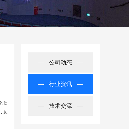
—
公司动态
—
—
行业资讯
—
的信
—
技术交流
—
，其