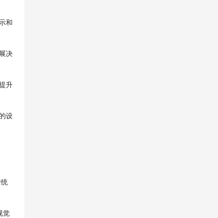
示和
展决
提升
的设
。
传统
视觉