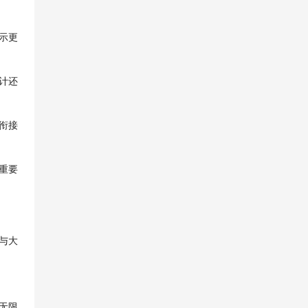
示更
计还
衔接
重要
与大
无限