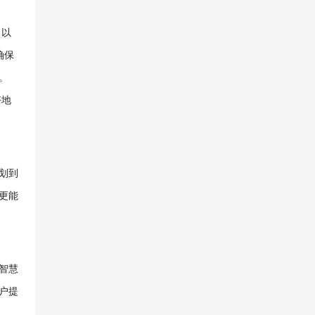
。以
确保
。
好地
划到
更能
智慧
户提