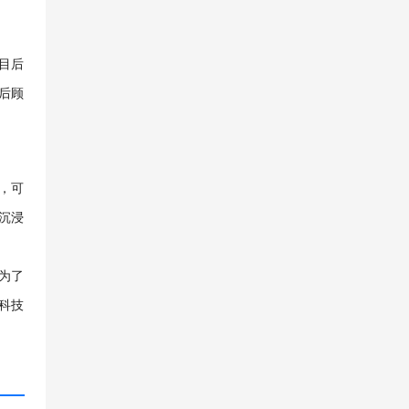
目后
后顾
，可
沉浸
为了
科技