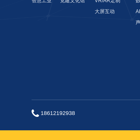
智慧工业
党建文化馆
VR/AR定制
大屏互动
声
18612192938