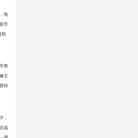
，电
提升
育机
手势
够主
育特
中，
古战
—用