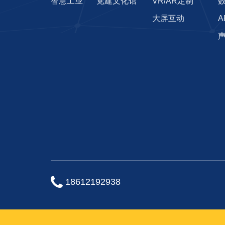
智慧工业
党建文化馆
VR/AR定制
大屏互动
声
18612192938