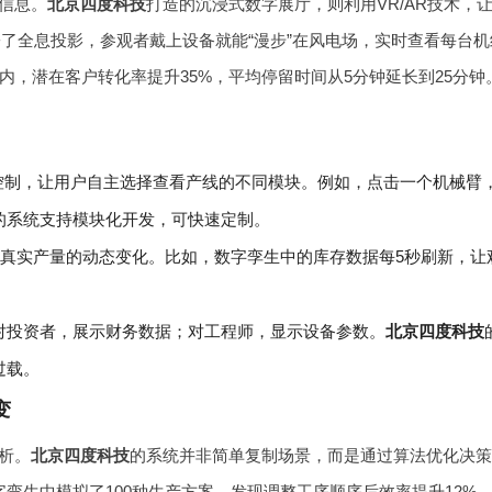
信息。
北京四度科技
打造的沉浸式数字展厅，则利用VR/AR技术，
署了全息投影，参观者戴上设备就能“漫步”在风电场，实时查看每台机
内，潜在客户转化率提升35%，平均停留时间从5分钟延长到25分钟
制，让用户自主选择查看产线的不同模块。例如，点击一个机械臂，
的系统支持模块化开发，可快速定制。
示真实产量的动态变化。比如，数字孪生中的库存数据每5秒刷新，让
对投资者，展示财务数据；对工程师，显示设备参数。
北京四度科技
过载。
变
析。
北京四度科技
的系统并非简单复制场景，而是通过算法优化决
孪生中模拟了100种生产方案，发现调整工序顺序后效率提升12%