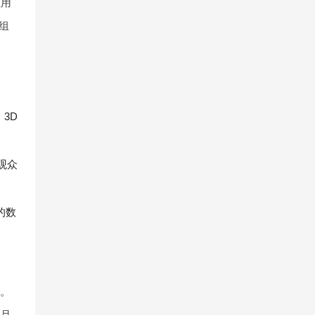
让用
组
。
3D
观众
的数
策。
，且