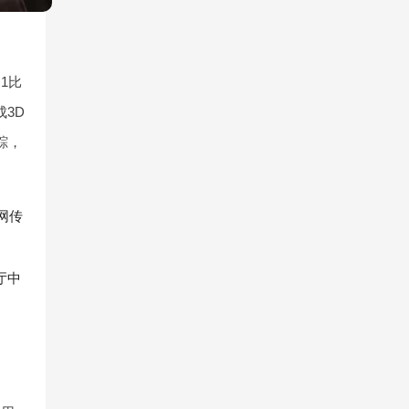
1比
3D
踪，
网传
厅中
。