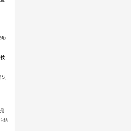
动触
科技
团队
一是
注结